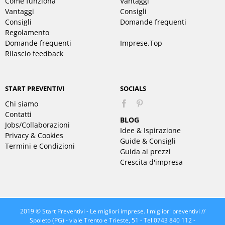
Come funziona
Vantaggi
Vantaggi
Consigli
Consigli
Domande frequenti
Regolamento
Domande frequenti
Imprese.Top
Rilascio feedback
START PREVENTIVI
SOCIALS
Chi siamo
Pinterest
Contatti
BLOG
Jobs/Collaborazioni
Idee & Ispirazione
Privacy & Cookies
Guide & Consigli
Termini e Condizioni
Guida ai prezzi
Crescita d'impresa
2019 © Start Preventivi - Le migliori imprese. I migliori preventivi //
Spoleto (PG) - viale Trento e Trieste, 51 - Tel 0743 840 112 -