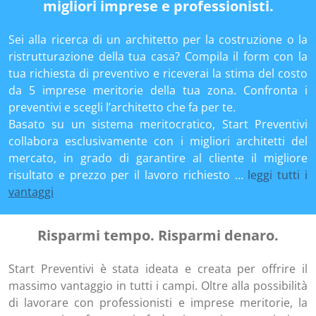
migliori imprese e professionisti.
Sei alla ricerca di un architetto per la costruzione o la
ristrutturazione della tua casa? Compila il form con la
tua richiesta di preventivo e riceverai la stima del costo
da 5 imprese meritorie della tua zona. Confronta i
preventivi e scegli l’architetto che fa per te.
Basato su un sistema meritocratico, Start Preventivi
collabora esclusivamente con i migliori architetti del
mercato, in grado di garantire al cliente il migliore
risultato e prezzo per il lavoro richiesto …
leggi tutti i
vantaggi
Risparmi tempo. Risparmi denaro.
Start Preventivi è stata ideata e creata per offrire il
massimo vantaggio in tutti i campi. Oltre alla possibilità
di lavorare con professionisti e imprese meritorie, la