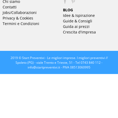
Chi siamo
Pinterest
Contatti
BLOG
Jobs/Collaborazioni
Idee & Ispirazione
Privacy & Cookies
Guide & Consigli
Termini e Condizioni
Guida ai prezzi
Crescita d'impresa
2019 © Start Preventivi - Le migliori imprese. I migliori preventivi //
Spoleto (PG) - viale Trento e Trieste, 51 - Tel 0743 840 112 -
info@startpreventivi.it
- PIVA 08513060995