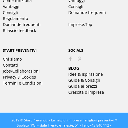
Come funziona
Vantaggi
Vantaggi
Consigli
Consigli
Domande frequenti
Regolamento
Domande frequenti
Imprese.Top
Rilascio feedback
START PREVENTIVI
SOCIALS
Chi siamo
Pinterest
Contatti
BLOG
Jobs/Collaborazioni
Idee & Ispirazione
Privacy & Cookies
Guide & Consigli
Termini e Condizioni
Guida ai prezzi
Crescita d'impresa
2019 © Start Preventivi - Le migliori imprese. I migliori preventivi //
Spoleto (PG) - viale Trento e Trieste, 51 - Tel 0743 840 112 -