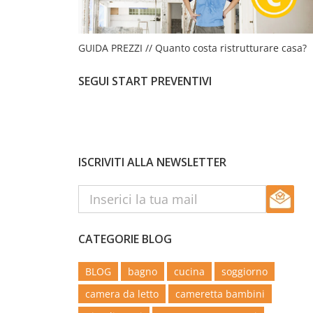
GUIDA PREZZI // Quanto costa ristrutturare casa?
SEGUI START PREVENTIVI
ISCRIVITI ALLA NEWSLETTER
CATEGORIE BLOG
BLOG
bagno
cucina
soggiorno
camera da letto
cameretta bambini