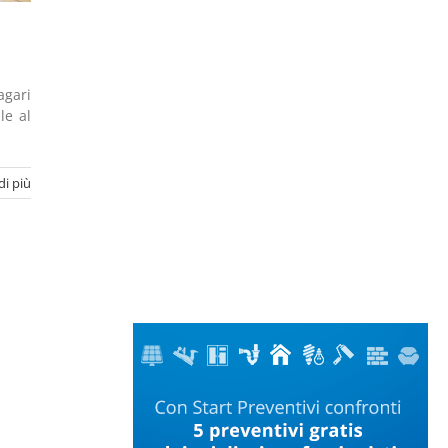
agari
le al
di più