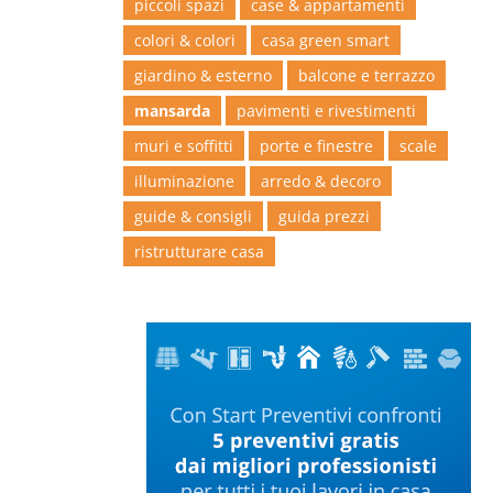
piccoli spazi
case & appartamenti
colori & colori
casa green smart
giardino & esterno
balcone e terrazzo
mansarda
pavimenti e rivestimenti
muri e soffitti
porte e finestre
scale
illuminazione
arredo & decoro
guide & consigli
guida prezzi
ristrutturare casa