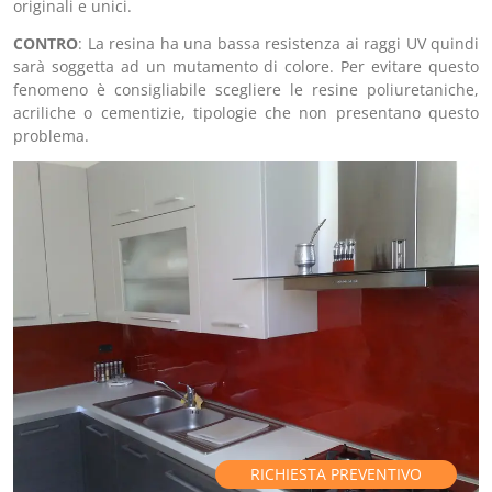
originali e unici.
CONTRO
: La resina ha una bassa resistenza ai raggi UV quindi
sarà soggetta ad un mutamento di colore. Per evitare questo
fenomeno è consigliabile scegliere le resine poliuretaniche,
acriliche o cementizie, tipologie che non presentano questo
problema.
RICHIESTA PREVENTIVO