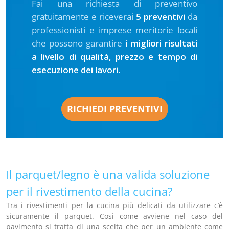
Fai una richiesta di preventivo
gratuitamente e riceverai
5 preventivi
da
professionisti e imprese meritorie locali
che possono garantire
i migliori risultati
a livello di qualità, prezzo e tempo di
esecuzione dei lavori.
RICHIEDI PREVENTIVI
Il parquet/legno è una valida soluzione
per il rivestimento della cucina?
Tra i rivestimenti per la cucina più delicati da utilizzare c’è
sicuramente il parquet. Così come avviene nel caso del
pavimento si tratta di una scelta che per un ambiente come