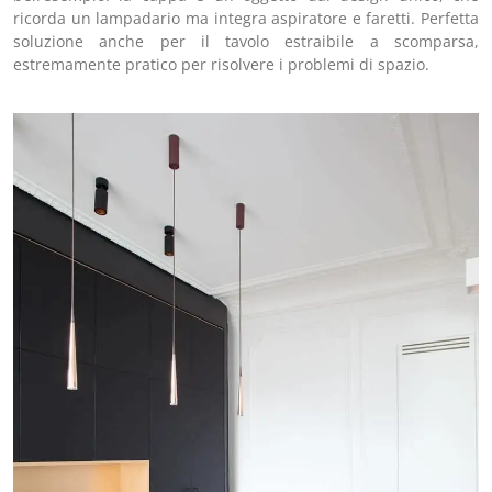
ricorda un lampadario ma integra aspiratore e faretti. Perfetta
soluzione anche per il tavolo estraibile a scomparsa,
estremamente pratico per risolvere i problemi di spazio.