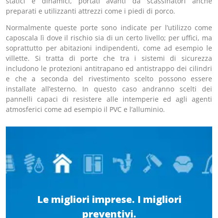
statici e dinamici, portati avanti da scassinatori anche
preparati e utilizzanti attrezzi come i piedi di porco.
Normalmente queste porte sono indicate per l’utilizzo come
caposcala lì dove il rischio sia di un certo livello; per uffici, ma
soprattutto per abitazioni indipendenti, come ad esempio le
villette. Si tratta di porte che tra i sistemi di sicurezza
includono le protezioni antitrapano ed antistrappo dei cilindri
e che a seconda del rivestimento scelto possono essere
installate all’esterno. In questo caso andranno scelti dei
pannelli capaci di resistere alle intemperie ed agli agenti
atmosferici come ad esempio il PVC e l’alluminio.
Le migliori imprese. I migliori
preventivi.