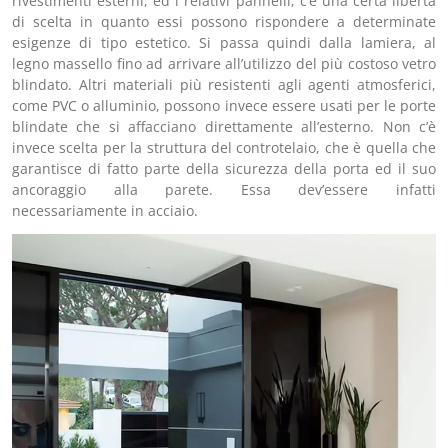
rivestimenti esterni, ed i relativi pannelli, c’è una certa libertà
di scelta in quanto essi possono rispondere a determinate
esigenze di tipo estetico. Si passa quindi dalla lamiera, al
legno massello fino ad arrivare all’utilizzo del più costoso vetro
blindato. Altri materiali più resistenti agli agenti atmosferici,
come PVC o alluminio, possono invece essere usati per le porte
blindate che si affacciano direttamente all’esterno. Non c’è
invece scelta per la struttura del controtelaio, che è quella che
garantisce di fatto parte della sicurezza della porta ed il suo
ancoraggio alla parete. Essa dev’essere infatti
necessariamente in acciaio.