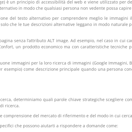
age) è un principio di accessibilità del web e viene utilizzato per 
 alternativo in modo che qualsiasi persona non vedente possa capir
ione del testo alternativo per comprendere meglio le immagini il 
 solo che le tue descrizioni alternative leggano in modo naturale p
ina senza l’attributo ALT image. Ad esempio, nel caso in cui caric
onfort, un prodotto economico ma con caratteristiche tecniche pres
e buone immagini per la loro ricerca di immagini (Google Immagini, B
(per esempio) come descrizione principale quando una persona con
ricerca, determiniamo quali parole chiave strategiche scegliere co
di ricerca.
iore comprensione del mercato di riferimento e del modo in cui cerca
a specifici che possono aiutarti a rispondere a domande come: