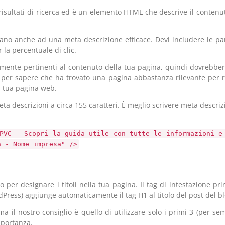
 risultati di ricerca ed è un elemento HTML che descrive il conten
icano anche ad una meta descrizione efficace. Devi includere le pa
la percentuale di clic.
amente pertinenti al contenuto della tua pagina, quindi dovrebber
nti per sapere che ha trovato una pagina abbastanza rilevante per
la tua pagina web.
ta descrizioni a circa 155 caratteri. È meglio scrivere meta descriz
 PVC - Scopri la guida utile con tutte le informazioni e
a - Nome impresa" />
per designare i titoli nella tua pagina. Il tag di intestazione pri
ress) aggiunge automaticamente il tag H1 al titolo del post del bl
a il nostro consiglio è quello di utilizzare solo i primi 3 (per sem
mportanza.