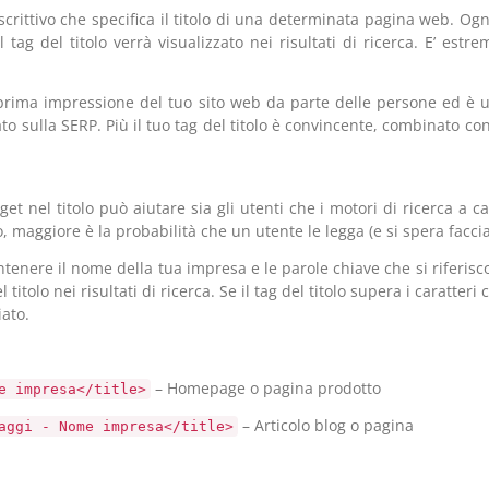
crittivo che specifica il titolo di una determinata pagina web. Og
l tag del titolo verrà visualizzato nei risultati di ricerca. E’ es
la prima impressione del tuo sito web da parte delle persone ed è u
tato sulla SERP. Più il tuo tag del titolo è convincente, combinato co
get nel titolo può aiutare sia gli utenti che i motori di ricerca a ca
lo, maggiore è la probabilità che un utente le legga (e si spera facci
nere il nome della tua impresa e le parole chiave che si riferiscon
 titolo nei risultati di ricerca. Se il tag del titolo supera i caratte
iato.
– Homepage o pagina prodotto
e impresa</title>
– Articolo blog o pagina
aggi - Nome impresa</title>