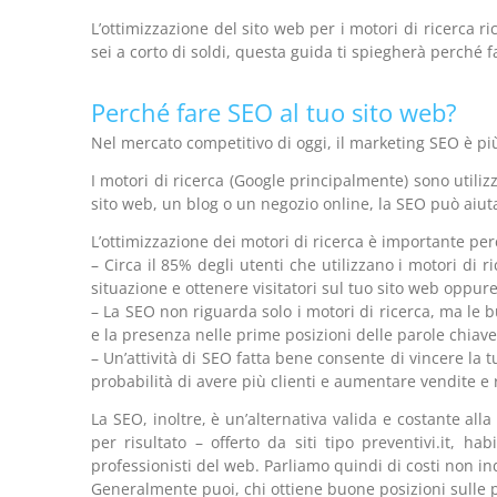
L’ottimizzazione del sito web per i motori di ricerca
sei a corto di soldi, questa guida ti spiegherà perché f
Perché fare SEO al tuo sito web?
Nel mercato competitivo di oggi, il marketing SEO è p
I motori di ricerca (Google principalmente) sono utilizz
sito web, un blog o un negozio online, la SEO può aiutar
L’ottimizzazione dei motori di ricerca è importante per
– Circa il 85% degli utenti che utilizzano i motori di r
situazione e ottenere visitatori sul tuo sito web oppure
– La SEO non riguarda solo i motori di ricerca, ma le bu
e la presenza nelle prime posizioni delle parole chiave
– Un’attività di SEO fatta bene consente di vincere la tu
probabilità di avere più clienti e aumentare vendite e r
La SEO, inoltre, è un’alternativa valida e costante all
per risultato – offerto da siti tipo preventivi.it, ha
professionisti del web. Parliamo quindi di costi non in
Generalmente puoi, chi ottiene buone posizioni sulle p