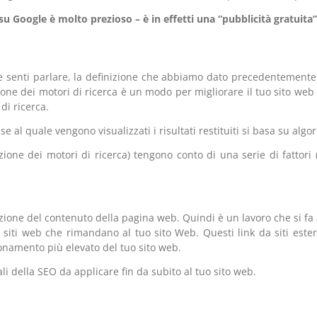
u Google è molto prezioso – è in effetti una “pubblicità gratuita”
ne senti parlare, la definizione che abbiamo dato precedentement
zione dei motori di ricerca è un modo per migliorare il tuo sito we
 di ricerca.
 al quale vengono visualizzati i risultati restituiti si basa su algo
cazione dei motori di ricerca) tengono conto di una serie di fattor
azione del contenuto della pagina web. Quindi è un lavoro che si fa a
i siti web che rimandano al tuo sito Web. Questi link da siti ester
onamento più elevato del tuo sito web.
 della SEO da applicare fin da subito al tuo sito web.