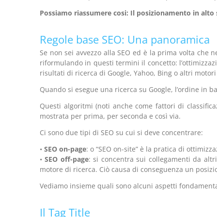
Possiamo riassumere cosi: Il posizionamento in alto s
Regole base SEO: Una panoramica
Se non sei avvezzo alla SEO ed è la prima volta che 
riformulando in questi termini il concetto: l’ottimizza
risultati di ricerca di Google, Yahoo, Bing o altri motori
Quando si esegue una ricerca su Google, l’ordine in base
Questi algoritmi (noti anche come fattori di classifi
mostrata per prima, per seconda e così via.
Ci sono due tipi di SEO su cui si deve concentrare:
•
SEO on-page
: o “SEO on-site” è la pratica di ottimizz
•
SEO off-page
: si concentra sui collegamenti da altr
motore di ricerca. Ciò causa di conseguenza un posizi
Vediamo insieme quali sono alcuni aspetti fondamentali
Il Tag Title