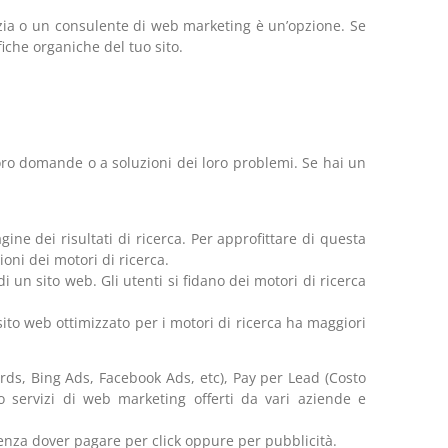
nzia o un consulente di web marketing è un’opzione. Se
fiche organiche del tuo sito.
e loro domande o a soluzioni dei loro problemi. Se hai un
gine dei risultati di ricerca. Per approfittare di questa
oni dei motori di ricerca.
i un sito web. Gli utenti si fidano dei motori di ricerca
l sito web ottimizzato per i motori di ricerca ha maggiori
words, Bing Ads, Facebook Ads, etc), Pay per Lead (Costo
c) o servizi di web marketing offerti da vari aziende e
enza dover pagare per click oppure per pubblicità.