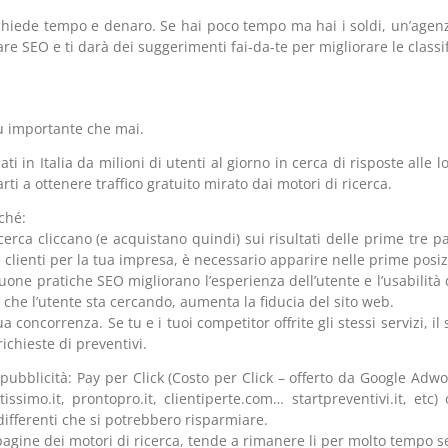
 richiede tempo e denaro. Se hai poco tempo ma hai i soldi, un’age
are SEO e ti darà dei suggerimenti fai-da-te per migliorare le classi
iù importante che mai.
ati in Italia da milioni di utenti al giorno in cerca di risposte all
ti a ottenere traffico gratuito mirato dai motori di ricerca.
ché:
icerca cliccano (e acquistano quindi) sui risultati delle prime tre pa
 clienti per la tua impresa, è necessario apparire nelle prime posizi
one pratiche SEO migliorano l’esperienza dell’utente e l’usabilità d
 che l’utente sta cercando, aumenta la fiducia del sito web.
a concorrenza. Se tu e i tuoi competitor offrite gli stessi servizi, i
ichieste di preventivi.
a pubblicità: Pay per Click (Costo per Click – offerto da Google Ad
bitissimo.it, prontopro.it, clientiperte.com… startpreventivi.it, et
differenti che si potrebbero risparmiare.
agine dei motori di ricerca, tende a rimanere li per molto tempo s