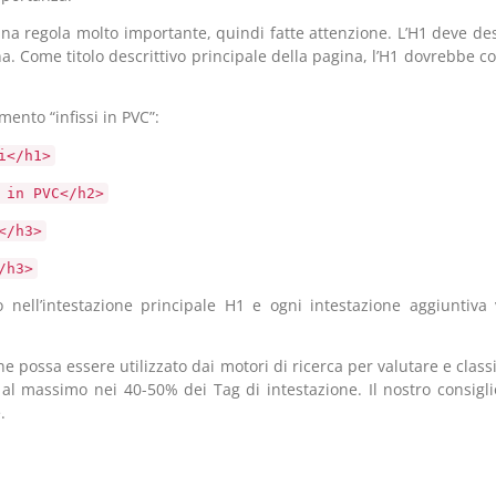
a regola molto importante, quindi fatte attenzione. L’H1 deve des
. Come titolo descrittivo principale della pagina, l’H1 dovrebbe con
ento “infissi in PVC”:
i</h1>
 in PVC</h2>
</h3>
/h3>
o nell’intestazione principale H1 e ogni intestazione aggiuntiv
ne possa essere utilizzato dai motori di ricerca per valutare e classi
 al massimo nei 40-50% dei Tag di intestazione. Il nostro consigli
.