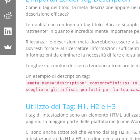
Come il tag del titolo, la meta descrizione appare nei
descrizione efficace?
Le qualità che rendono un tag titolo efficace si appl
“attraente” in quanto è incredibilmente importante per 
Rilevanza: le descrizioni meta dovrebbero essere alt
Dovresti fornire al ricercatore informazioni sufficie
informazioni da eliminare la necessità di fare clic sul
Lunghezza: i motori di ricerca tendono a troncare le me
Un esempio di description tag:
<meta name="description" content="Infissi in
scegliere gli infissi perfetti per la tua cas
Utilizzo dei Tag: H1, H2 e H3
I tag di intestazione sono un elemento HTML utilizzato 
pagina. La maggior parte delle piattaforme (come WordP
Ci sono anche sottotitoli che vanno dai tag H2 a H6, m
intestazione va da H1 a H3 in ordine decrescente di i