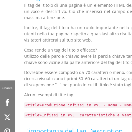
Il tag del titolo di una pagina è un elemento HTML des
univoco e descrittivo. Ciò che inserisci nel campo de
massima attenzione.
Inoltre, il tag del titolo ha un ruolo importante nel
utenti nella tua pagina rispetto a qualsiasi altro risul
visitatori attirerai sul tuo sito web.
Cosa rende un tag del titolo efficace?
Utilizzo delle parole chiave: avere la parola chiave tar
chiave sono vicine alla parte anteriore del tag del tito
Dovrebbe essere composto da 70 caratteri o meno, conte
ricerca visualizzano i primi 50–60 caratteri di un tag del
di sospensione “…” nel punto in cui il titolo è stato tagl
Shares
Alcuni esempi di title tag:
<title>Produzione infissi in PVC - Roma - Nom
<title>Infissi in PVC: caratteristiche e vant
L’importanza del Tag Description