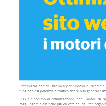
L’ottimizzazione del sito web per i motori di ricerca 
funziona e il potenziale traffico che si può generare 
SEO è sinonimo di ottimizzazione per i motori di ri
raggiungere classifiche più elevate nei risultati organic